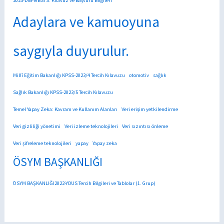
2023-DİB-MBSTS: Kılavuz ve Başvuru Bilgileri
Adaylara ve kamuoyuna
saygıyla duyurulur.
Millî Eğitim Bakanlığı KPSS-2023/4 Tercih Kılavuzu
otomotiv
sağlık
Sağlık Bakanlığı KPSS-2023/5 Tercih Kılavuzu
Temel Yapay Zeka: Kavram ve Kullanım Alanları
Veri erişim yetkilendirme
Veri gizliliği yönetimi
Veri izleme teknolojileri
Veri sızıntısı önleme
Veri şifreleme teknolojileri
yapay
Yapay zeka
ÖSYM BAŞKANLIĞI
ÖSYM BAŞKANLIĞI2022-YDUS Tercih Bilgileri ve Tablolar (1. Grup)