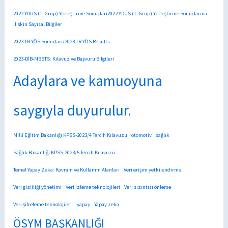
2022-YDUS (1. Grup) Yerleştirme Sonuçları2022-YDUS (1. Grup) Yerleştirme Sonuçlarına
İlişkin Sayısal Bilgiler
2023 TR-YÖS Sonuçları/2023 TR-YÖS Results
2023-DİB-MBSTS: Kılavuz ve Başvuru Bilgileri
Adaylara ve kamuoyuna
saygıyla duyurulur.
Millî Eğitim Bakanlığı KPSS-2023/4 Tercih Kılavuzu
otomotiv
sağlık
Sağlık Bakanlığı KPSS-2023/5 Tercih Kılavuzu
Temel Yapay Zeka: Kavram ve Kullanım Alanları
Veri erişim yetkilendirme
Veri gizliliği yönetimi
Veri izleme teknolojileri
Veri sızıntısı önleme
Veri şifreleme teknolojileri
yapay
Yapay zeka
ÖSYM BAŞKANLIĞI