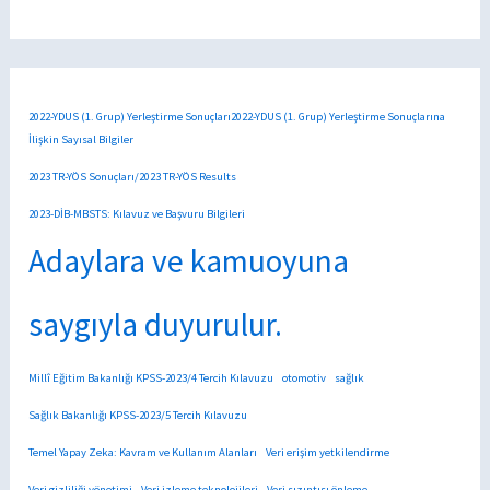
2022-YDUS (1. Grup) Yerleştirme Sonuçları2022-YDUS (1. Grup) Yerleştirme Sonuçlarına
İlişkin Sayısal Bilgiler
2023 TR-YÖS Sonuçları/2023 TR-YÖS Results
2023-DİB-MBSTS: Kılavuz ve Başvuru Bilgileri
Adaylara ve kamuoyuna
saygıyla duyurulur.
Millî Eğitim Bakanlığı KPSS-2023/4 Tercih Kılavuzu
otomotiv
sağlık
Sağlık Bakanlığı KPSS-2023/5 Tercih Kılavuzu
Temel Yapay Zeka: Kavram ve Kullanım Alanları
Veri erişim yetkilendirme
Veri gizliliği yönetimi
Veri izleme teknolojileri
Veri sızıntısı önleme