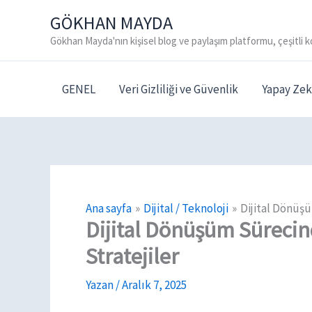
İçeriğe
GÖKHAN MAYDA
atla
Gökhan Mayda'nın kişisel blog ve paylaşım platformu, çeşitli k
GENEL
Veri Gizliliği ve Güvenlik
Yapay Zek
Ana sayfa
Dijital / Teknoloji
Dijital Dönüşü
Dijital Dönüşüm Sürecin
Stratejiler
Yazan
/
Aralık 7, 2025