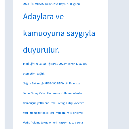
2023-DİB-MBSTS: Kılavuz ve Başvuru Bilgileri
Adaylara ve
kamuoyuna saygıyla
duyurulur.
Millî Eğitim Bakanlığı KPSS-2023/4 Tercih Kılavuzu
otomotiv
sağlık
Sağlık Bakanlığı KPSS-2023/5 Tercih Kılavuzu
Temel Yapay Zeka: Kavram ve Kullanım Alanları
Veri erişim yetkilendirme
Veri gizliliği yönetimi
Veri izleme teknolojileri
Veri sızıntısı önleme
Veri şifreleme teknolojileri
yapay
Yapay zeka