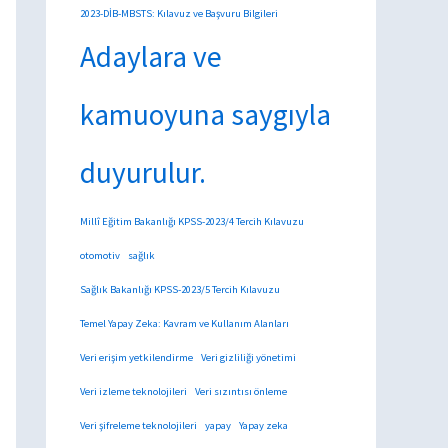
2023-DİB-MBSTS: Kılavuz ve Başvuru Bilgileri
Adaylara ve
kamuoyuna saygıyla
duyurulur.
Millî Eğitim Bakanlığı KPSS-2023/4 Tercih Kılavuzu
otomotiv
sağlık
Sağlık Bakanlığı KPSS-2023/5 Tercih Kılavuzu
Temel Yapay Zeka: Kavram ve Kullanım Alanları
Veri erişim yetkilendirme
Veri gizliliği yönetimi
Veri izleme teknolojileri
Veri sızıntısı önleme
Veri şifreleme teknolojileri
yapay
Yapay zeka