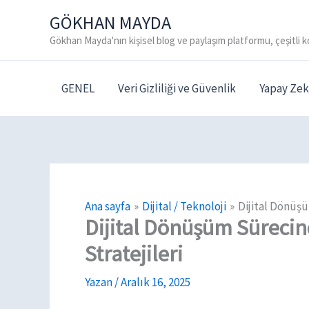
İçeriğe
GÖKHAN MAYDA
atla
Gökhan Mayda'nın kişisel blog ve paylaşım platformu, çeşitli k
GENEL
Veri Gizliliği ve Güvenlik
Yapay Zek
Ana sayfa
Dijital / Teknoloji
Dijital Dönüş
Dijital Dönüşüm Süreci
Stratejileri
Yazan
/
Aralık 16, 2025