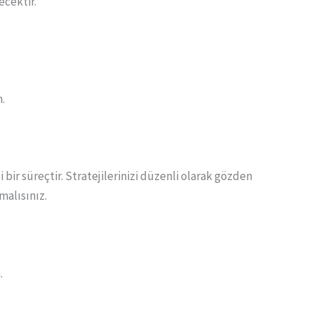
ecektir.
n.
i bir süreçtir. Stratejilerinizi düzenli olarak gözden
malısınız.
.