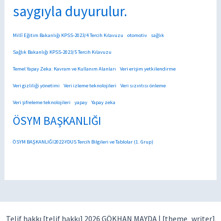
saygıyla duyurulur.
Millî Eğitim Bakanlığı KPSS-2023/4 Tercih Kılavuzu
otomotiv
sağlık
Sağlık Bakanlığı KPSS-2023/5 Tercih Kılavuzu
Temel Yapay Zeka: Kavram ve Kullanım Alanları
Veri erişim yetkilendirme
Veri gizliliği yönetimi
Veri izleme teknolojileri
Veri sızıntısı önleme
Veri şifreleme teknolojileri
yapay
Yapay zeka
ÖSYM BAŞKANLIĞI
ÖSYM BAŞKANLIĞI2022-YDUS Tercih Bilgileri ve Tablolar (1. Grup)
Telif hakkı [telif hakkı] 2026 GÖKHAN MAYDA |
[theme_writer]