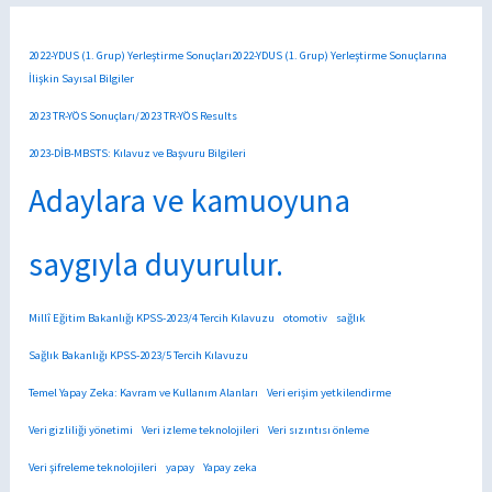
2022-YDUS (1. Grup) Yerleştirme Sonuçları2022-YDUS (1. Grup) Yerleştirme Sonuçlarına
İlişkin Sayısal Bilgiler
2023 TR-YÖS Sonuçları/2023 TR-YÖS Results
2023-DİB-MBSTS: Kılavuz ve Başvuru Bilgileri
Adaylara ve kamuoyuna
saygıyla duyurulur.
Millî Eğitim Bakanlığı KPSS-2023/4 Tercih Kılavuzu
otomotiv
sağlık
Sağlık Bakanlığı KPSS-2023/5 Tercih Kılavuzu
Temel Yapay Zeka: Kavram ve Kullanım Alanları
Veri erişim yetkilendirme
Veri gizliliği yönetimi
Veri izleme teknolojileri
Veri sızıntısı önleme
Veri şifreleme teknolojileri
yapay
Yapay zeka