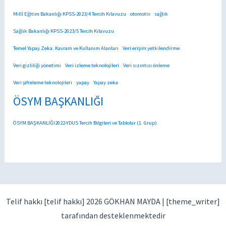
Millî Eğitim Bakanlığı KPSS-2023/4 Tercih Kılavuzu
otomotiv
sağlık
Sağlık Bakanlığı KPSS-2023/5 Tercih Kılavuzu
Temel Yapay Zeka: Kavram ve Kullanım Alanları
Veri erişim yetkilendirme
Veri gizliliği yönetimi
Veri izleme teknolojileri
Veri sızıntısı önleme
Veri şifreleme teknolojileri
yapay
Yapay zeka
ÖSYM BAŞKANLIĞI
ÖSYM BAŞKANLIĞI2022-YDUS Tercih Bilgileri ve Tablolar (1. Grup)
Telif hakkı [telif hakkı] 2026 GÖKHAN MAYDA |
[theme_writer]
tarafından desteklenmektedir