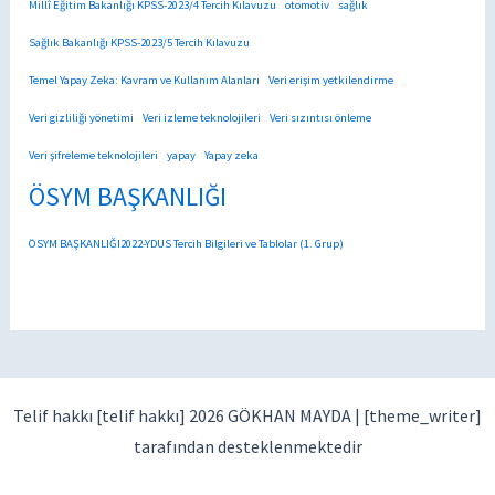
Millî Eğitim Bakanlığı KPSS-2023/4 Tercih Kılavuzu
otomotiv
sağlık
Sağlık Bakanlığı KPSS-2023/5 Tercih Kılavuzu
Temel Yapay Zeka: Kavram ve Kullanım Alanları
Veri erişim yetkilendirme
Veri gizliliği yönetimi
Veri izleme teknolojileri
Veri sızıntısı önleme
Veri şifreleme teknolojileri
yapay
Yapay zeka
ÖSYM BAŞKANLIĞI
ÖSYM BAŞKANLIĞI2022-YDUS Tercih Bilgileri ve Tablolar (1. Grup)
Telif hakkı [telif hakkı] 2026 GÖKHAN MAYDA |
[theme_writer]
tarafından desteklenmektedir