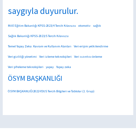
saygıyla duyurulur.
Millî Eğitim Bakanlığı KPSS-2023/4 Tercih Kılavuzu
otomotiv
sağlık
Sağlık Bakanlığı KPSS-2023/5 Tercih Kılavuzu
Temel Yapay Zeka: Kavram ve Kullanım Alanları
Veri erişim yetkilendirme
Veri gizliliği yönetimi
Veri izleme teknolojileri
Veri sızıntısı önleme
Veri şifreleme teknolojileri
yapay
Yapay zeka
ÖSYM BAŞKANLIĞI
ÖSYM BAŞKANLIĞI2022-YDUS Tercih Bilgileri ve Tablolar (1. Grup)