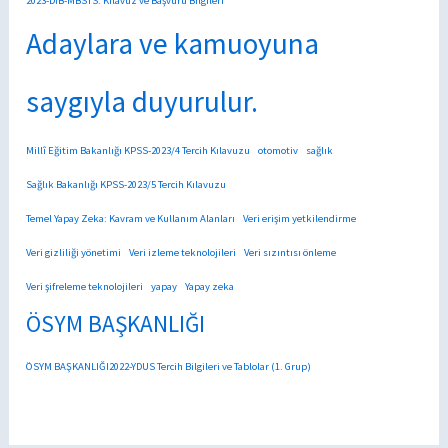
2023-DİB-MBSTS: Kılavuz ve Başvuru Bilgileri
Adaylara ve kamuoyuna
saygıyla duyurulur.
Millî Eğitim Bakanlığı KPSS-2023/4 Tercih Kılavuzu
otomotiv
sağlık
Sağlık Bakanlığı KPSS-2023/5 Tercih Kılavuzu
Temel Yapay Zeka: Kavram ve Kullanım Alanları
Veri erişim yetkilendirme
Veri gizliliği yönetimi
Veri izleme teknolojileri
Veri sızıntısı önleme
Veri şifreleme teknolojileri
yapay
Yapay zeka
ÖSYM BAŞKANLIĞI
ÖSYM BAŞKANLIĞI2022-YDUS Tercih Bilgileri ve Tablolar (1. Grup)