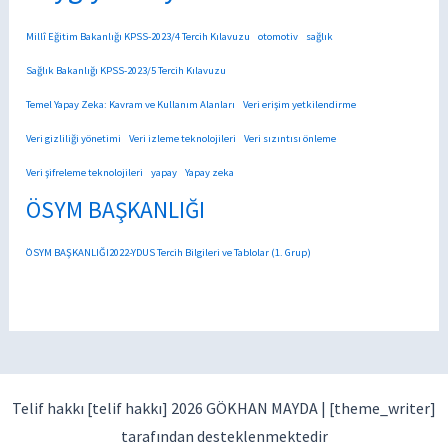
Millî Eğitim Bakanlığı KPSS-2023/4 Tercih Kılavuzu
otomotiv
sağlık
Sağlık Bakanlığı KPSS-2023/5 Tercih Kılavuzu
Temel Yapay Zeka: Kavram ve Kullanım Alanları
Veri erişim yetkilendirme
Veri gizliliği yönetimi
Veri izleme teknolojileri
Veri sızıntısı önleme
Veri şifreleme teknolojileri
yapay
Yapay zeka
ÖSYM BAŞKANLIĞI
ÖSYM BAŞKANLIĞI2022-YDUS Tercih Bilgileri ve Tablolar (1. Grup)
Telif hakkı [telif hakkı] 2026 GÖKHAN MAYDA |
[theme_writer]
tarafından desteklenmektedir