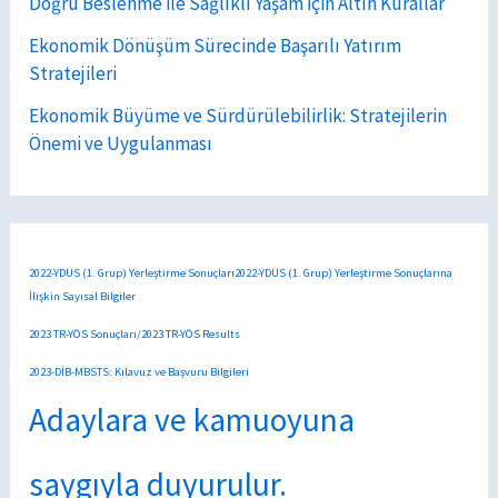
Doğru Beslenme ile Sağlıklı Yaşam İçin Altın Kurallar
Ekonomik Dönüşüm Sürecinde Başarılı Yatırım
Stratejileri
Ekonomik Büyüme ve Sürdürülebilirlik: Stratejilerin
Önemi ve Uygulanması
2022-YDUS (1. Grup) Yerleştirme Sonuçları2022-YDUS (1. Grup) Yerleştirme Sonuçlarına
İlişkin Sayısal Bilgiler
2023 TR-YÖS Sonuçları/2023 TR-YÖS Results
2023-DİB-MBSTS: Kılavuz ve Başvuru Bilgileri
Adaylara ve kamuoyuna
saygıyla duyurulur.