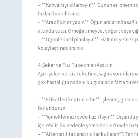
– **Kahvaltıyı atlamayın**: Günün en önemli 
hızlandırabilirsiniz.
– **Ara öğünler yapın**: Öğün aralarında sağlı
altında tutar. Örneğin; meyve, yoğurt veya çiğ
– **Öğünlerinizi planlayın**: Haftalık yemek p
kolaylaştırabilirsiniz.
4. Şeker ve Tuz Tüketimini Azaltın
Aşırı şeker ve tuz tüketimi, sağlık sorunlarına
çok hastalığın nedeni bu gıdaların fazla tük
– **Etiketleri kontrol edin**: İşlenmiş gıdalar
bulundurun.
– **Yemeklerinizi evde hazırlayın**: Dışarıda
içerebilir. Bu nedenle yemeklerinizi evde hazır
– **Alternatif tatlandırıcılar kullanın**: Tari