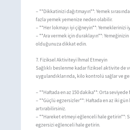
– **Dikkatinizi dağıtmayın**: Yemek sırasınd
fazla yemek yemenize neden olabilir.
– **Her lokmayı iyi çiğneyin**: Yemeklerinizi i
– **Ara vermek için duraklayın**: Yemeğinizin
olduğunuza dikkat edin.
7. Fiziksel Aktiviteyi İhmal Etmeyin
Sağlıklı beslenme kadar fiziksel aktivite de vü
uygulandıklarında, kilo kontrolü sağlar ve genel
– **Haftada en az 150 dakika**: Orta seviyede f
– **Güçlü egzersizler**: Haftada en az iki gün
artırabilirsiniz.
– **Hareket etmeyi eğlenceli hale getirin**: S
egzersizi eğlenceli hale getirin.