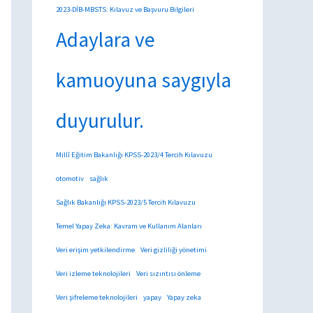
2023-DİB-MBSTS: Kılavuz ve Başvuru Bilgileri
Adaylara ve
kamuoyuna saygıyla
duyurulur.
Millî Eğitim Bakanlığı KPSS-2023/4 Tercih Kılavuzu
otomotiv
sağlık
Sağlık Bakanlığı KPSS-2023/5 Tercih Kılavuzu
Temel Yapay Zeka: Kavram ve Kullanım Alanları
Veri erişim yetkilendirme
Veri gizliliği yönetimi
Veri izleme teknolojileri
Veri sızıntısı önleme
Veri şifreleme teknolojileri
yapay
Yapay zeka