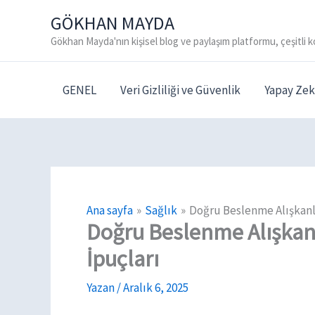
İçeriğe
GÖKHAN MAYDA
atla
Gökhan Mayda'nın kişisel blog ve paylaşım platformu, çeşitli k
GENEL
Veri Gizliliği ve Güvenlik
Yapay Zek
Ana sayfa
Sağlık
Doğru Beslenme Alışkanlık
Doğru Beslenme Alışkanlı
İpuçları
Yazan
/
Aralık 6, 2025