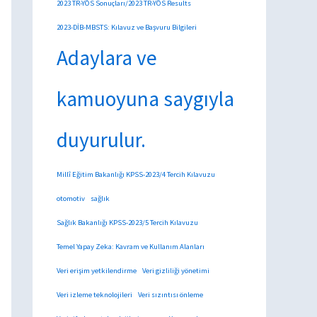
2023 TR-YÖS Sonuçları/2023 TR-YÖS Results
2023-DİB-MBSTS: Kılavuz ve Başvuru Bilgileri
Adaylara ve
kamuoyuna saygıyla
duyurulur.
Millî Eğitim Bakanlığı KPSS-2023/4 Tercih Kılavuzu
otomotiv
sağlık
Sağlık Bakanlığı KPSS-2023/5 Tercih Kılavuzu
Temel Yapay Zeka: Kavram ve Kullanım Alanları
Veri erişim yetkilendirme
Veri gizliliği yönetimi
Veri izleme teknolojileri
Veri sızıntısı önleme