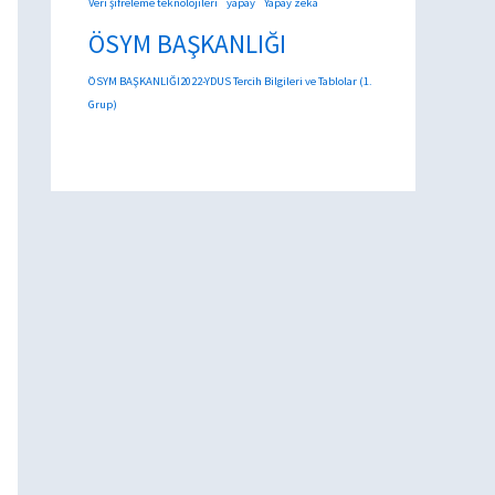
Veri şifreleme teknolojileri
yapay
Yapay zeka
ÖSYM BAŞKANLIĞI
ÖSYM BAŞKANLIĞI2022-YDUS Tercih Bilgileri ve Tablolar (1.
Grup)