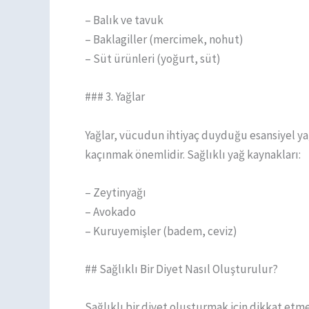
– Balık ve tavuk
– Baklagiller (mercimek, nohut)
– Süt ürünleri (yoğurt, süt)
### 3. Yağlar
Yağlar, vücudun ihtiyaç duyduğu esansiyel yağ
kaçınmak önemlidir. Sağlıklı yağ kaynakları:
– Zeytinyağı
– Avokado
– Kuruyemişler (badem, ceviz)
## Sağlıklı Bir Diyet Nasıl Oluşturulur?
Sağlıklı bir diyet oluşturmak için dikkat et