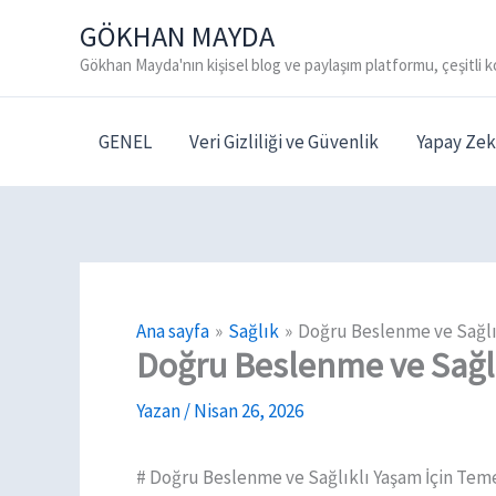
İçeriğe
GÖKHAN MAYDA
atla
Gökhan Mayda'nın kişisel blog ve paylaşım platformu, çeşitli k
GENEL
Veri Gizliliği ve Güvenlik
Yapay Zek
Ana sayfa
Sağlık
Doğru Beslenme ve Sağlık
Doğru Beslenme ve Sağlı
Yazan
/
Nisan 26, 2026
# Doğru Beslenme ve Sağlıklı Yaşam İçin Teme