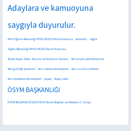
Adaylara ve kamuoyuna
saygıyla duyurulur.
Millî Eğitim Bakanlığı KPSS-2023/4 Tercih Kılavuzu
otomotiv
sağlık
Sağlık Bakanlığı KPSS-2023/5 Tercih Kılavuzu
Temel Yapay Zeka: Kavram ve Kullanım Alanları
Veri erişim yetkilendirme
Veri gizliliği yönetimi
Veri izleme teknolojileri
Veri sızıntısı önleme
Veri şifreleme teknolojileri
yapay
Yapay zeka
ÖSYM BAŞKANLIĞI
ÖSYM BAŞKANLIĞI2022-YDUS Tercih Bilgileri ve Tablolar (1. Grup)