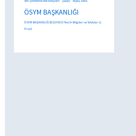
Veri şifreleme teknolojileri
yapay
Yapay zeka
ÖSYM BAŞKANLIĞI
ÖSYM BAŞKANLIĞI2022-YDUS Tercih Bilgileri ve Tablolar (1.
Grup)