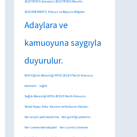
2023 TR-YÖS Sonuçları/2023 TR-YÖS Results
2023-DİB-MBSTS: Kılavuz ve Başvuru Bilgileri
Adaylara ve
kamuoyuna saygıyla
duyurulur.
Millî Eğitim Bakanlığı KPSS-2023/4 Tercih Kılavuzu
otomotiv
sağlık
Sağlık Bakanlığı KPSS-2023/5 Tercih Kılavuzu
Temel Yapay Zeka: Kavram ve Kullanım Alanları
Veri erişim yetkilendirme
Veri gizliliği yönetimi
Veri izleme teknolojileri
Veri sızıntısı önleme