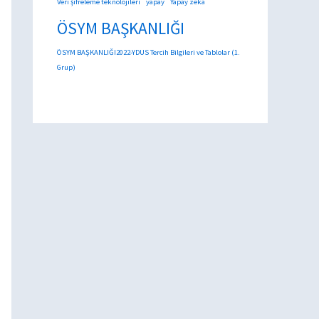
Veri şifreleme teknolojileri
yapay
Yapay zeka
ÖSYM BAŞKANLIĞI
ÖSYM BAŞKANLIĞI2022-YDUS Tercih Bilgileri ve Tablolar (1.
Grup)