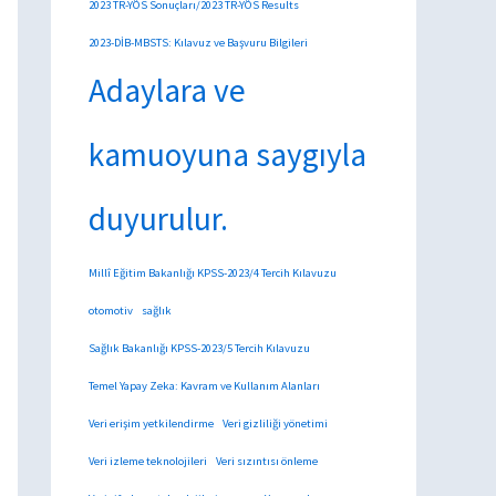
2023 TR-YÖS Sonuçları/2023 TR-YÖS Results
2023-DİB-MBSTS: Kılavuz ve Başvuru Bilgileri
Adaylara ve
kamuoyuna saygıyla
duyurulur.
Millî Eğitim Bakanlığı KPSS-2023/4 Tercih Kılavuzu
otomotiv
sağlık
Sağlık Bakanlığı KPSS-2023/5 Tercih Kılavuzu
Temel Yapay Zeka: Kavram ve Kullanım Alanları
Veri erişim yetkilendirme
Veri gizliliği yönetimi
Veri izleme teknolojileri
Veri sızıntısı önleme