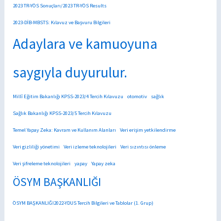
2023 TR-YÖS Sonuçları/2023 TR-YÖS Results
2023-DİB-MBSTS: Kılavuz ve Başvuru Bilgileri
Adaylara ve kamuoyuna
saygıyla duyurulur.
Millî Eğitim Bakanlığı KPSS-2023/4 Tercih Kılavuzu
otomotiv
sağlık
Sağlık Bakanlığı KPSS-2023/5 Tercih Kılavuzu
Temel Yapay Zeka: Kavram ve Kullanım Alanları
Veri erişim yetkilendirme
Veri gizliliği yönetimi
Veri izleme teknolojileri
Veri sızıntısı önleme
Veri şifreleme teknolojileri
yapay
Yapay zeka
ÖSYM BAŞKANLIĞI
ÖSYM BAŞKANLIĞI2022-YDUS Tercih Bilgileri ve Tablolar (1. Grup)