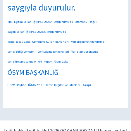
saygıyla duyurulur.
Millî Eğitim Bakanlığı KPSS-2023/4 Tercih Kılavuzu
otomotiv
sağlık
Sağlık Bakanlığı KPSS-2023/5 Tercih Kılavuzu
Temel Yapay Zeka: Kavram ve Kullanım Alanları
Veri erişim yetkilendirme
Veri gizliliği yönetimi
Veri izleme teknolojileri
Veri sızıntısı önleme
Veri şifreleme teknolojileri
yapay
Yapay zeka
ÖSYM BAŞKANLIĞI
ÖSYM BAŞKANLIĞI2022-YDUS Tercih Bilgileri ve Tablolar (1. Grup)
Telif hakkı [telif hakkı] 2026 GÖKHAN MAYDA |
[theme_writer]