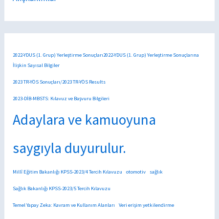
2022-YDUS (1. Grup) Yerleştirme Sonuçları2022-YDUS (1. Grup) Yerleştirme Sonuçlarına
İlişkin Sayısal Bilgiler
2023 TR-YÖS Sonuçları/2023 TR-YÖS Results
2023-DİB-MBSTS: Kılavuz ve Başvuru Bilgileri
Adaylara ve kamuoyuna
saygıyla duyurulur.
Millî Eğitim Bakanlığı KPSS-2023/4 Tercih Kılavuzu
otomotiv
sağlık
Sağlık Bakanlığı KPSS-2023/5 Tercih Kılavuzu
Temel Yapay Zeka: Kavram ve Kullanım Alanları
Veri erişim yetkilendirme