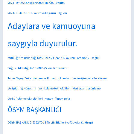
2023 TR-YÖS Sonuçları/2023 TR-YÖS Results
2023-DİB-MBSTS: Kılavuz ve Başvuru Bilgileri
Adaylara ve kamuoyuna
saygıyla duyurulur.
Millî Eğitim Bakanlığı KPSS-2023/4 Tercih Kılavuzu
otomotiv
sağlık
Sağlık Bakanlığı KPSS-2023/5 Tercih Kılavuzu
Temel Yapay Zeka: Kavram ve Kullanım Alanları
Veri erişim yetkilendirme
Veri gizliliği yönetimi
Veri izleme teknolojileri
Veri sızıntısı önleme
Veri şifreleme teknolojileri
yapay
Yapay zeka
ÖSYM BAŞKANLIĞI
ÖSYM BAŞKANLIĞI2022-YDUS Tercih Bilgileri ve Tablolar (1. Grup)