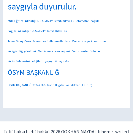
saygıyla duyurulur.
Millî Eğitim Bakanlığı KPSS-2023/4 Tercih Kılavuzu
otomotiv
sağlık
Sağlık Bakanlığı KPSS-2023/5 Tercih Kılavuzu
Temel Yapay Zeka: Kavram ve Kullanım Alanları
Veri erişim yetkilendirme
Veri gizliliği yönetimi
Veri izleme teknolojileri
Veri sızıntısı önleme
Veri şifreleme teknolojileri
yapay
Yapay zeka
ÖSYM BAŞKANLIĞI
ÖSYM BAŞKANLIĞI2022-YDUS Tercih Bilgileri ve Tablolar (1. Grup)
Telif hakkı [telif hakkı] 2026 GÖKHAN MAYDA |
[theme_writer]