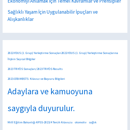
Ekonomiyi Anlamak İçin Temel Kavramlar ve Prensipler
Sağlıklı Yaşam İçin Uygulanabilir İpuçları ve
Alışkanlıklar
2022-YDUS (1. Grup) Yerleştirme Sonuçları2022-YDUS (1. Grup) Yerleştirme Sonuçlarına
İlişkin Sayısal Bilgiler
2023 TR-YÖS Sonuçları/2023 TR-YÖS Results
2023-DİB-MBSTS: Kılavuz ve Başvuru Bilgileri
Adaylara ve kamuoyuna
saygıyla duyurulur.
Millî Eğitim Bakanlığı KPSS-2023/4 Tercih Kılavuzu
otomotiv
sağlık