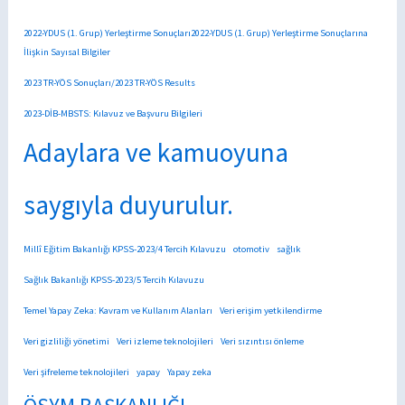
2022-YDUS (1. Grup) Yerleştirme Sonuçları2022-YDUS (1. Grup) Yerleştirme Sonuçlarına
İlişkin Sayısal Bilgiler
2023 TR-YÖS Sonuçları/2023 TR-YÖS Results
2023-DİB-MBSTS: Kılavuz ve Başvuru Bilgileri
Adaylara ve kamuoyuna
saygıyla duyurulur.
Millî Eğitim Bakanlığı KPSS-2023/4 Tercih Kılavuzu
otomotiv
sağlık
Sağlık Bakanlığı KPSS-2023/5 Tercih Kılavuzu
Temel Yapay Zeka: Kavram ve Kullanım Alanları
Veri erişim yetkilendirme
Veri gizliliği yönetimi
Veri izleme teknolojileri
Veri sızıntısı önleme
Veri şifreleme teknolojileri
yapay
Yapay zeka