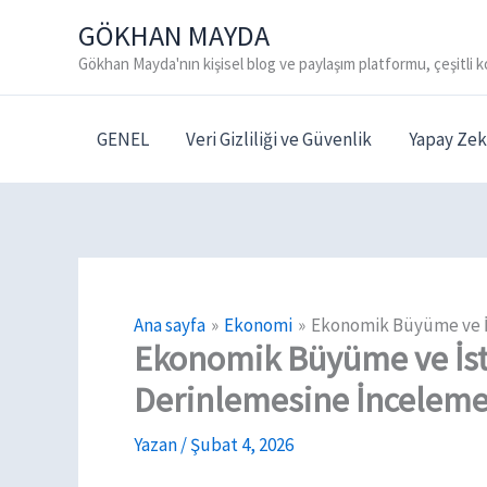
İçeriğe
GÖKHAN MAYDA
atla
Gökhan Mayda'nın kişisel blog ve paylaşım platformu, çeşitli k
GENEL
Veri Gizliliği ve Güvenlik
Yapay Zek
Ana sayfa
Ekonomi
Ekonomik Büyüme ve İs
Ekonomik Büyüme ve İsti
Derinlemesine İncelem
Yazan
/
Şubat 4, 2026