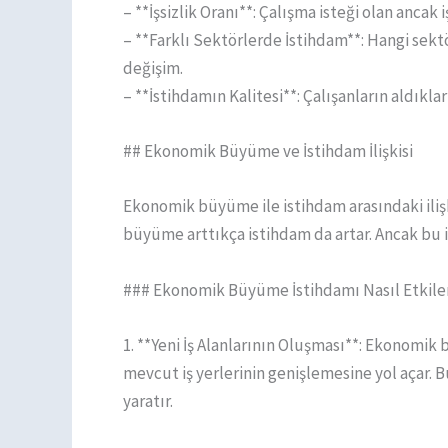
– **İşsizlik Oranı**: Çalışma isteği olan ancak 
– **Farklı Sektörlerde İstihdam**: Hangi sek
değişim.
– **İstihdamın Kalitesi**: Çalışanların aldıklar
## Ekonomik Büyüme ve İstihdam İlişkisi
Ekonomik büyüme ile istihdam arasındaki ilişk
büyüme arttıkça istihdam da artar. Ancak bu i
### Ekonomik Büyüme İstihdamı Nasıl Etkile
1. **Yeni İş Alanlarının Oluşması**: Ekonomik 
mevcut iş yerlerinin genişlemesine yol açar. B
yaratır.