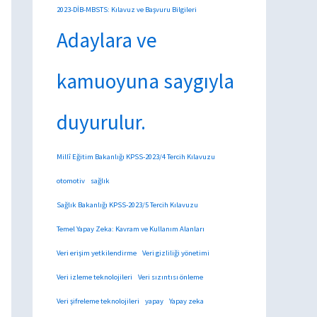
2023-DİB-MBSTS: Kılavuz ve Başvuru Bilgileri
Adaylara ve
kamuoyuna saygıyla
duyurulur.
Millî Eğitim Bakanlığı KPSS-2023/4 Tercih Kılavuzu
otomotiv
sağlık
Sağlık Bakanlığı KPSS-2023/5 Tercih Kılavuzu
Temel Yapay Zeka: Kavram ve Kullanım Alanları
Veri erişim yetkilendirme
Veri gizliliği yönetimi
Veri izleme teknolojileri
Veri sızıntısı önleme
Veri şifreleme teknolojileri
yapay
Yapay zeka