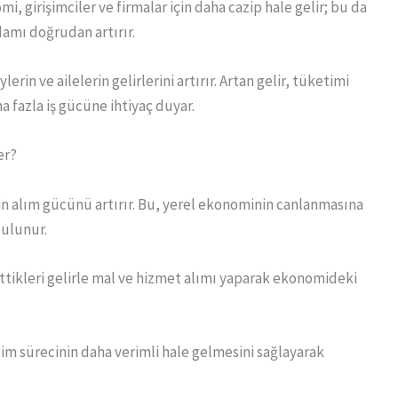
i, girişimciler ve firmalar için daha cazip hale gelir; bu da
hdamı doğrudan artırır.
rin ve ailelerin gelirlerini artırır. Artan gelir, tüketimi
a fazla iş gücüne ihtiyaç duyar.
er?
rin alım gücünü artırır. Bu, yerel ekonominin canlanmasına
ulunur.
ettikleri gelirle mal ve hizmet alımı yaparak ekonomideki
retim sürecinin daha verimli hale gelmesini sağlayarak