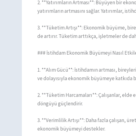
2. **Yatırımların Artması**: Büyüyen bir ekonom
yatırımların artmasını sağlar. Yatırımlar, isti
3. **Tüketim Artışı**: Ekonomik büyüme, bireyle
de artırır. Tüketim arttıkça, işletmeler de dah
### İstihdam Ekonomik Büyümeyi Nasıl Etkil
1. **Alım Gücü**: İstihdamın artması, bireyle
ve dolayısıyla ekonomik büyümeye katkıda b
2. **Tüketim Harcamaları**: Çalışanlar, elde 
döngüyü güçlendirir.
3. **Verimlilik Artışı**: Daha fazla çalışan, ü
ekonomik büyümeyi destekler.