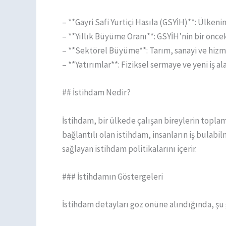
– **Gayri Safi Yurtiçi Hasıla (GSYİH)**: Ülke
– **Yıllık Büyüme Oranı**: GSYİH’nin bir önceki
– **Sektörel Büyüme**: Tarım, sanayi ve hizm
– **Yatırımlar**: Fiziksel sermaye ve yeni iş al
## İstihdam Nedir?
İstihdam, bir ülkede çalışan bireylerin topl
bağlantılı olan istihdam, insanların iş bulab
sağlayan istihdam politikalarını içerir.
### İstihdamın Göstergeleri
İstihdam detayları göz önüne alındığında, şu 