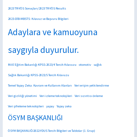
2023 TR-YÖS Sonuçları/2023 TR-YÖS Results
2023-DİB-MBSTS: Kılavuz ve Başvuru Bilgileri
Adaylara ve kamuoyuna
saygıyla duyurulur.
Millî Eğitim Bakanlığı KPSS-2023/4 Tercih Kılavuzu
otomotiv
sağlık
Sağlık Bakanlığı KPSS-2023/5 Tercih Kılavuzu
Temel Yapay Zeka: Kavram ve Kullanım Alanları
Veri erişim yetkilendirme
Veri gizliliği yönetimi
Veri izleme teknolojileri
Veri sızıntısı önleme
Veri şifreleme teknolojileri
yapay
Yapay zeka
ÖSYM BAŞKANLIĞI
ÖSYM BAŞKANLIĞI2022-YDUS Tercih Bilgileri ve Tablolar (1. Grup)