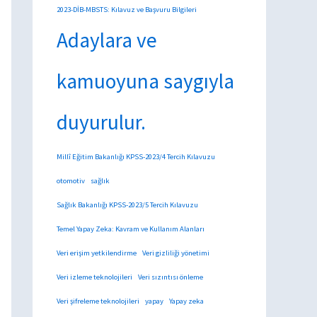
2023-DİB-MBSTS: Kılavuz ve Başvuru Bilgileri
Adaylara ve
kamuoyuna saygıyla
duyurulur.
Millî Eğitim Bakanlığı KPSS-2023/4 Tercih Kılavuzu
otomotiv
sağlık
Sağlık Bakanlığı KPSS-2023/5 Tercih Kılavuzu
Temel Yapay Zeka: Kavram ve Kullanım Alanları
Veri erişim yetkilendirme
Veri gizliliği yönetimi
Veri izleme teknolojileri
Veri sızıntısı önleme
Veri şifreleme teknolojileri
yapay
Yapay zeka