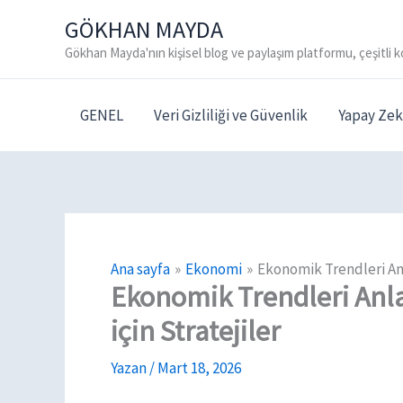
İçeriğe
GÖKHAN MAYDA
atla
Gökhan Mayda'nın kişisel blog ve paylaşım platformu, çeşitli k
GENEL
Veri Gizliliği ve Güvenlik
Yapay Zek
Ana sayfa
Ekonomi
Ekonomik Trendleri An
Ekonomik Trendleri Anl
için Stratejiler
Yazan
/
Mart 18, 2026