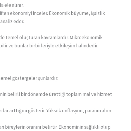
 ele alınır.
ften ekonomiyi inceler. Ekonomik büyüme, işsizlik
 analiz eder.
nde temel oluşturan kavramlardır. Mikroekonomik
r ve bunlar birbirleriyle etkileşim halindedir.
temel göstergeler şunlardır:
lkenin belirli bir dönemde ürettiği toplam mal ve hizmet
adar arttığını gösterir. Yüksek enflasyon, paranın alım
an bireylerin oranını belirtir. Ekonominin sağlıklı olup