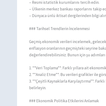
– Resmi istatistik kurumlarını tercih edin.
– Ülkenin merkez bankası raporlarını takip ed
– Dünyaca ünlü iktisat dergilerinden bilgi alın
### Tarihsel Trendlerin İncelenmesi
Geçmiş ekonomik verileri incelemek, gelecekt
enflasyon oranlarının geçmişteki seyrine bak
değerlendirebilirsiniz. Bunun için şu adımları i
1. **Veri Toplama**: Farklı yıllara ait ekonomik
2. **Analiz Etme**: Bu verileri grafikler ile gö
3. **Çeşitli Kaynaklarla Karşılaştırma**: Farklı
belirleyin.
### Ekonomik Politika Etkilerini Anlamak