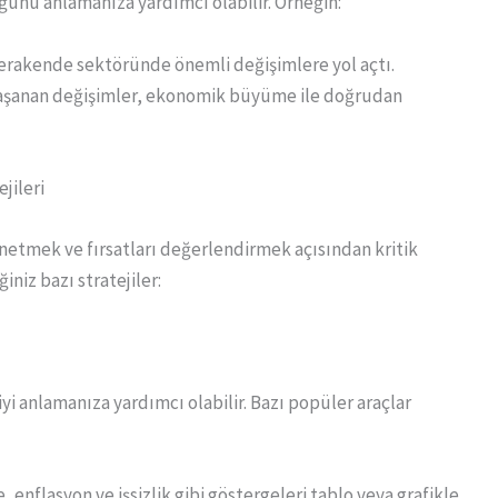
unu anlamanıza yardımcı olabilir. Örneğin:
 perakende sektöründe önemli değişimlere yol açtı.
e yaşanan değişimler, ekonomik büyüme ile doğrudan
jileri
netmek ve fırsatları değerlendirmek açısından kritik
niz bazı stratejiler:
 iyi anlamanıza yardımcı olabilir. Bazı popüler araçlar
enflasyon ve işsizlik gibi göstergeleri tablo veya grafikle