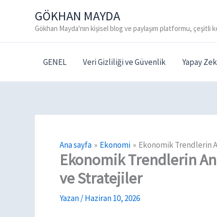
İçeriğe
GÖKHAN MAYDA
atla
Gökhan Mayda'nın kişisel blog ve paylaşım platformu, çeşitli k
GENEL
Veri Gizliliği ve Güvenlik
Yapay Zek
Ana sayfa
Ekonomi
Ekonomik Trendlerin An
Ekonomik Trendlerin An
ve Stratejiler
Yazan
/
Haziran 10, 2026