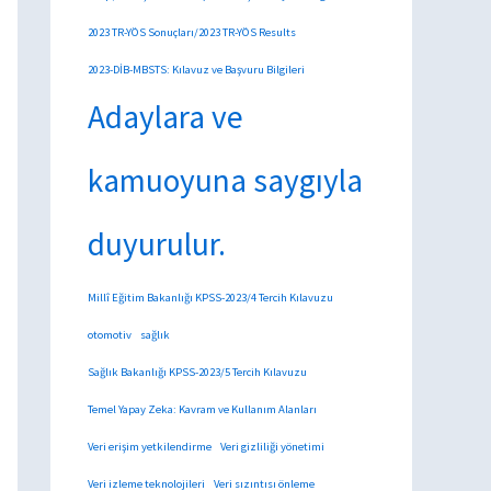
2023 TR-YÖS Sonuçları/2023 TR-YÖS Results
2023-DİB-MBSTS: Kılavuz ve Başvuru Bilgileri
Adaylara ve
kamuoyuna saygıyla
duyurulur.
Millî Eğitim Bakanlığı KPSS-2023/4 Tercih Kılavuzu
otomotiv
sağlık
Sağlık Bakanlığı KPSS-2023/5 Tercih Kılavuzu
Temel Yapay Zeka: Kavram ve Kullanım Alanları
Veri erişim yetkilendirme
Veri gizliliği yönetimi
Veri izleme teknolojileri
Veri sızıntısı önleme