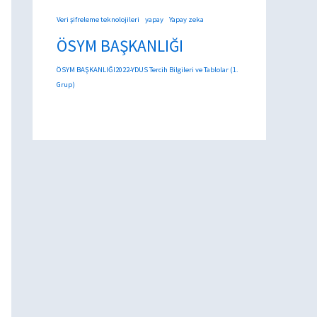
Veri şifreleme teknolojileri
yapay
Yapay zeka
ÖSYM BAŞKANLIĞI
ÖSYM BAŞKANLIĞI2022-YDUS Tercih Bilgileri ve Tablolar (1.
Grup)