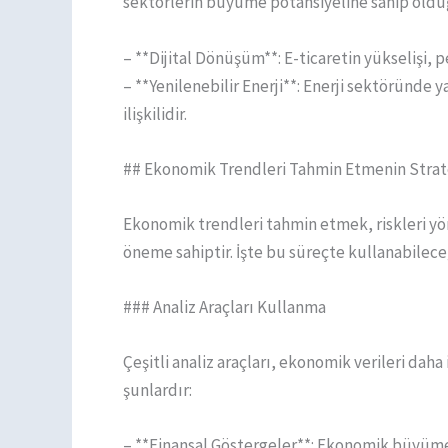
sektörlerin büyüme potansiyeline sahip olduğ
– **Dijital Dönüşüm**: E-ticaretin yükselişi,
– **Yenilenebilir Enerji**: Enerji sektöründ
ilişkilidir.
## Ekonomik Trendleri Tahmin Etmenin Strate
Ekonomik trendleri tahmin etmek, riskleri yö
öneme sahiptir. İşte bu süreçte kullanabileceği
### Analiz Araçları Kullanma
Çeşitli analiz araçları, ekonomik verileri daha
şunlardır:
– **Finansal Göstergeler**: Ekonomik büyüme, 