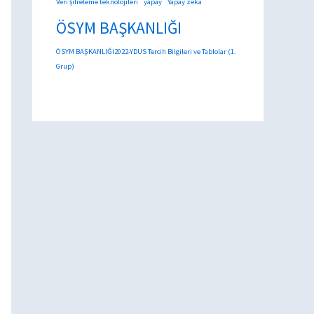
Veri şifreleme teknolojileri
yapay
Yapay zeka
ÖSYM BAŞKANLIĞI
ÖSYM BAŞKANLIĞI2022-YDUS Tercih Bilgileri ve Tablolar (1.
Grup)