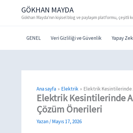
İçeriğe
GÖKHAN MAYDA
atla
Gökhan Mayda'nın kişisel blog ve paylaşım platformu, çeşitli k
GENEL
Veri Gizliliği ve Güvenlik
Yapay Zek
Ana sayfa
Elektrik
Elektrik Kesintilerind
Elektrik Kesintilerinde
Çözüm Önerileri
Yazan
/
Mayıs 17, 2026