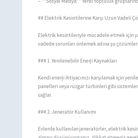
– **Sosyal Medya:** Yerel topluluk gruplarında
## Elektrik Kesintilerine Karşı Uzun Vadeli Ç
Elektrik kesintileriyle mücadele etmek için y
vadede sorunları önlemek adına şu çözümleri 
### 1. Yenilenebilir Enerji Kaynakları
Kendi enerji ihtiyacınızı karşılamak için yeni
panelleri veya rüzgar türbinleri gibi sistemler
sağlar.
### 2. Jeneratör Kullanımı
Evlerde kullanılan jeneratörler, elektrik kesin
almayı düşünüyorsanız, dikkat etmeniz gerek