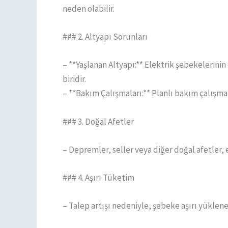
neden olabilir.
### 2. Altyapı Sorunları
– **Yaşlanan Altyapı:** Elektrik şebekelerini
biridir.
– **Bakım Çalışmaları:** Planlı bakım çalışmala
### 3. Doğal Afetler
– Depremler, seller veya diğer doğal afetler, e
### 4. Aşırı Tüketim
– Talep artışı nedeniyle, şebeke aşırı yükleneb