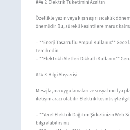
### 2. Elektrik Tüketimini Azaltın
Özellikle yazın veya kışın aşırı sıcaklık dön
önemlidir. Bu, sürekli kesintilere maruz kalma
– **Enerji Tasarruflu Ampul Kullanın:** Gece l
tercih edin.
– **Elektrikli Aletleri Dikkatli Kullanın:** Ge
### 3. Bilgi Alışverişi
Mesajlaşma uygulamaları ve sosyal medya plat
iletişim aracı olabilir. Elektrik kesintisiyle il
– **Yerel Elektrik Dağıtım Şirketinizin Web Si
bilgi alabilirsiniz.