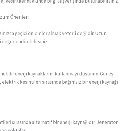
, kesintiler hakkında bilgi alışverişinde bulunabilirsiniz.
özüm Önerileri
alnızca geçici önlemler almak yeterli değildir. Uzun
değerlendirebilirsiniz:
lenebilir enerji kaynaklarını kullanmayı düşünün. Güneş
, elektrik kesintileri sırasında bağımsız bir enerji kaynağı
tileri sırasında alternatif bir enerji kaynağıdır. Jeneratör
en noktalar: