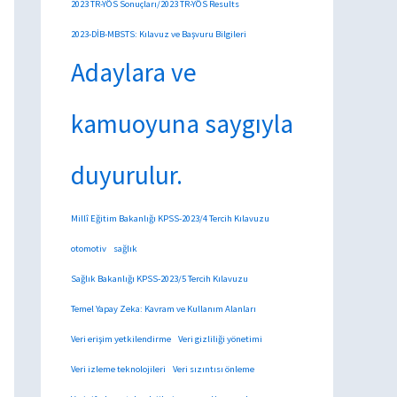
2023 TR-YÖS Sonuçları/2023 TR-YÖS Results
2023-DİB-MBSTS: Kılavuz ve Başvuru Bilgileri
Adaylara ve
kamuoyuna saygıyla
duyurulur.
Millî Eğitim Bakanlığı KPSS-2023/4 Tercih Kılavuzu
otomotiv
sağlık
Sağlık Bakanlığı KPSS-2023/5 Tercih Kılavuzu
Temel Yapay Zeka: Kavram ve Kullanım Alanları
Veri erişim yetkilendirme
Veri gizliliği yönetimi
Veri izleme teknolojileri
Veri sızıntısı önleme