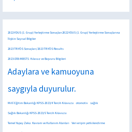
2022-YDUS (1. Grup) Yerleştirme Sonuçları2022-YDUS (1. Grup) Yerleştirme Sonuçlarına
İlişkin Sayısal Bilgiler
2023 TR-YÖS Sonuçları/2023 TR-YÖS Results
2023-DİB-MBSTS: Kılavuz ve Başvuru Bilgileri
Adaylara ve kamuoyuna
saygıyla duyurulur.
Millî Eğitim Bakanlığı KPSS-2023/4 Tercih Kılavuzu
otomotiv
sağlık
Sağlık Bakanlığı KPSS-2023/5 Tercih Kılavuzu
Temel Yapay Zeka: Kavram ve Kullanım Alanları
Veri erişim yetkilendirme