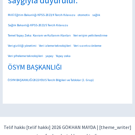
saygıyla duyurulur.
Millî Eğitim Bakanlığı KPSS-2023/4 Tercih Kılavuzu
otomotiv
sağlık
Sağlık Bakanlığı KPSS-2023/5 Tercih Kılavuzu
Temel Yapay Zeka: Kavram ve Kullanım Alanları
Veri erişim yetkilendirme
Veri gizliliği yönetimi
Veri izleme teknolojileri
Veri sızıntısı önleme
Veri şifreleme teknolojileri
yapay
Yapay zeka
ÖSYM BAŞKANLIĞI
ÖSYM BAŞKANLIĞI2022-YDUS Tercih Bilgileri ve Tablolar (1. Grup)
Telif hakkı [telif hakkı] 2026 GÖKHAN MAYDA |
[theme_writer]