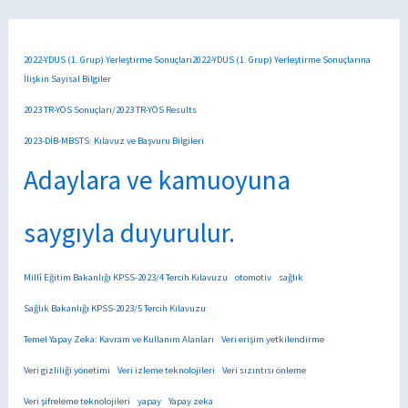
2022-YDUS (1. Grup) Yerleştirme Sonuçları2022-YDUS (1. Grup) Yerleştirme Sonuçlarına
İlişkin Sayısal Bilgiler
2023 TR-YÖS Sonuçları/2023 TR-YÖS Results
2023-DİB-MBSTS: Kılavuz ve Başvuru Bilgileri
Adaylara ve kamuoyuna
saygıyla duyurulur.
Millî Eğitim Bakanlığı KPSS-2023/4 Tercih Kılavuzu
otomotiv
sağlık
Sağlık Bakanlığı KPSS-2023/5 Tercih Kılavuzu
Temel Yapay Zeka: Kavram ve Kullanım Alanları
Veri erişim yetkilendirme
Veri gizliliği yönetimi
Veri izleme teknolojileri
Veri sızıntısı önleme
Veri şifreleme teknolojileri
yapay
Yapay zeka