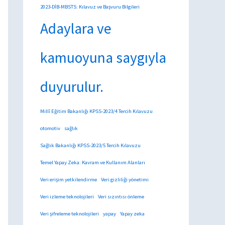
2023-DİB-MBSTS: Kılavuz ve Başvuru Bilgileri
Adaylara ve
kamuoyuna saygıyla
duyurulur.
Millî Eğitim Bakanlığı KPSS-2023/4 Tercih Kılavuzu
otomotiv
sağlık
Sağlık Bakanlığı KPSS-2023/5 Tercih Kılavuzu
Temel Yapay Zeka: Kavram ve Kullanım Alanları
Veri erişim yetkilendirme
Veri gizliliği yönetimi
Veri izleme teknolojileri
Veri sızıntısı önleme
Veri şifreleme teknolojileri
yapay
Yapay zeka