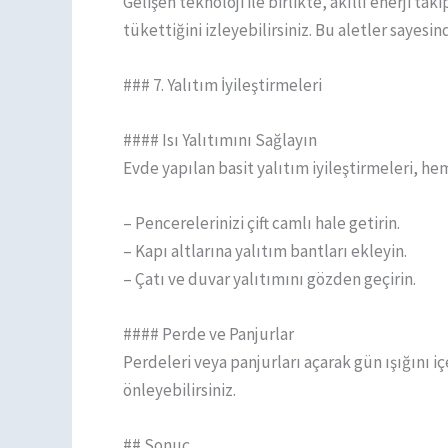
Gelişen teknoloji ile birlikte, akıllı enerji tak
tükettiğini izleyebilirsiniz. Bu aletler sayesi
### 7. Yalıtım İyileştirmeleri
#### Isı Yalıtımını Sağlayın
Evde yapılan basit yalıtım iyileştirmeleri, h
– Pencerelerinizi çift camlı hale getirin.
– Kapı altlarına yalıtım bantları ekleyin.
– Çatı ve duvar yalıtımını gözden geçirin.
#### Perde ve Panjurlar
Perdeleri veya panjurları açarak gün ışığını iç
önleyebilirsiniz.
## Sonuç