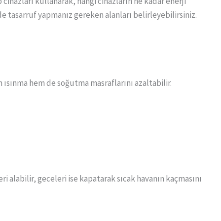
ip cihazları kullanarak, hangi cihazların ne kadar enerji
nde tasarruf yapmanız gereken alanları belirleyebilirsiniz.
em ısınma hem de soğutma masraflarını azaltabilir.
eri alabilir, geceleri ise kapatarak sıcak havanın kaçmasını