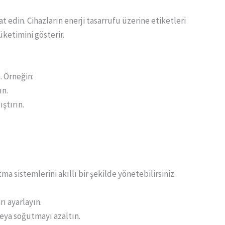
kat edin. Cihazların enerji tasarrufu üzerine etiketleri
üketimini gösterir.
. Örneğin:
ın.
ştırın.
a sistemlerini akıllı bir şekilde yönetebilirsiniz.
rı ayarlayın.
eya soğutmayı azaltın.