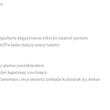
m.
pullerle değiştirmeniz etkili bir tasarruf yöntemi
%75’e kadar daha az enerji tüketir.
z alanları önceliklendirin.
şıkları kapatmayı unutmayın.
 Zamanlayıcı veya sensörlü lambalar kullanarak dış mekan