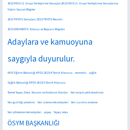
2022-YDUS (1. Grup) Yerleştirme Sonuçları2022-YDUS (1. Grup) Yerleştirme Sonuçlarına
İlişkin Sayısal Bilgiler
2023 TR-YÖS Sonuçları/2023 TR-YÖS Results
2023-DİB-MBSTS: Kılavuz ve Başvuru Bilgileri
Adaylara ve kamuoyuna
saygıyla duyurulur.
Millî Eğitim Bakanlığı KPSS-2023/4 Tercih Kılavuzu
otomotiv
sağlık
Sağlık Bakanlığı KPSS-2023/5 Tercih Kılavuzu
Temel Yapay Zeka: Kavram ve Kullanım Alanları
Veri erişim yetkilendirme
Veri gizliliği yönetimi
Veri izleme teknolojileri
Veri sızıntısı önleme
Veri şifreleme teknolojileri
yapay
Yapay zeka
ÖSYM BAŞKANLIĞI