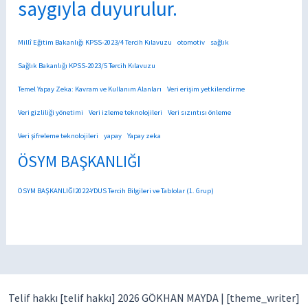
saygıyla duyurulur.
Millî Eğitim Bakanlığı KPSS-2023/4 Tercih Kılavuzu
otomotiv
sağlık
Sağlık Bakanlığı KPSS-2023/5 Tercih Kılavuzu
Temel Yapay Zeka: Kavram ve Kullanım Alanları
Veri erişim yetkilendirme
Veri gizliliği yönetimi
Veri izleme teknolojileri
Veri sızıntısı önleme
Veri şifreleme teknolojileri
yapay
Yapay zeka
ÖSYM BAŞKANLIĞI
ÖSYM BAŞKANLIĞI2022-YDUS Tercih Bilgileri ve Tablolar (1. Grup)
Telif hakkı [telif hakkı] 2026 GÖKHAN MAYDA |
[theme_writer]