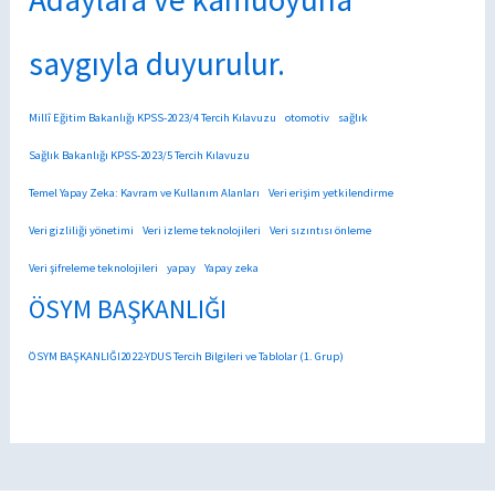
saygıyla duyurulur.
Millî Eğitim Bakanlığı KPSS-2023/4 Tercih Kılavuzu
otomotiv
sağlık
Sağlık Bakanlığı KPSS-2023/5 Tercih Kılavuzu
Temel Yapay Zeka: Kavram ve Kullanım Alanları
Veri erişim yetkilendirme
Veri gizliliği yönetimi
Veri izleme teknolojileri
Veri sızıntısı önleme
Veri şifreleme teknolojileri
yapay
Yapay zeka
ÖSYM BAŞKANLIĞI
ÖSYM BAŞKANLIĞI2022-YDUS Tercih Bilgileri ve Tablolar (1. Grup)