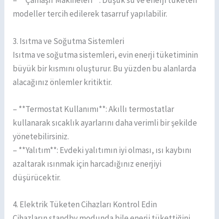
– **Çamaşır Makineleri**: Düşük su ve enerji tüketen
modeller tercih edilerek tasarruf yapılabilir.
3. Isıtma ve Soğutma Sistemleri
Isıtma ve soğutma sistemleri, evin enerji tüketiminin
büyük bir kısmını oluşturur. Bu yüzden bu alanlarda
alacağınız önlemler kritiktir.
– **Termostat Kullanımı**: Akıllı termostatlar
kullanarak sıcaklık ayarlarını daha verimli bir şekilde
yönetebilirsiniz.
– **Yalıtım**: Evdeki yalıtımın iyi olması, ısı kaybını
azaltarak ısınmak için harcadığınız enerjiyi
düşürücektir.
4. Elektrik Tüketen Cihazları Kontrol Edin
Cihazların standby modunda bile enerji tükettiğini