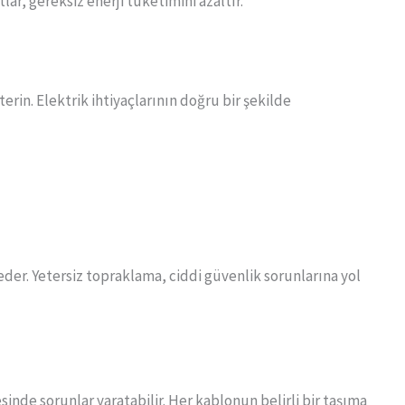
ar, gereksiz enerji tüketimini azaltır.
erin. Elektrik ihtiyaçlarının doğru bir şekilde
der. Yetersiz topraklama, ciddi güvenlik sorunlarına yol
sinde sorunlar yaratabilir. Her kablonun belirli bir taşıma