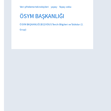
Veri şifreleme teknolojileri
yapay
Yapay zeka
ÖSYM BAŞKANLIĞI
ÖSYM BAŞKANLIĞI2022-YDUS Tercih Bilgileri ve Tablolar (1.
Grup)