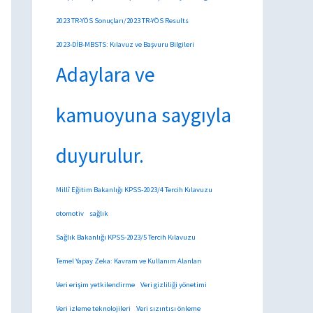
2023 TR-YÖS Sonuçları/2023 TR-YÖS Results
2023-DİB-MBSTS: Kılavuz ve Başvuru Bilgileri
Adaylara ve
kamuoyuna saygıyla
duyurulur.
Millî Eğitim Bakanlığı KPSS-2023/4 Tercih Kılavuzu
otomotiv
sağlık
Sağlık Bakanlığı KPSS-2023/5 Tercih Kılavuzu
Temel Yapay Zeka: Kavram ve Kullanım Alanları
Veri erişim yetkilendirme
Veri gizliliği yönetimi
Veri izleme teknolojileri
Veri sızıntısı önleme