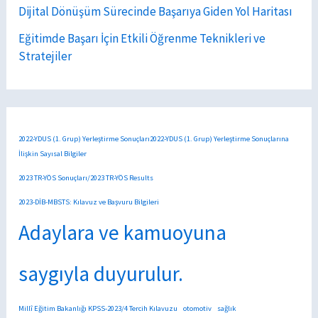
Dijital Dönüşüm Sürecinde Başarıya Giden Yol Haritası
Eğitimde Başarı İçin Etkili Öğrenme Teknikleri ve
Stratejiler
2022-YDUS (1. Grup) Yerleştirme Sonuçları2022-YDUS (1. Grup) Yerleştirme Sonuçlarına
İlişkin Sayısal Bilgiler
2023 TR-YÖS Sonuçları/2023 TR-YÖS Results
2023-DİB-MBSTS: Kılavuz ve Başvuru Bilgileri
Adaylara ve kamuoyuna
saygıyla duyurulur.
Millî Eğitim Bakanlığı KPSS-2023/4 Tercih Kılavuzu
otomotiv
sağlık