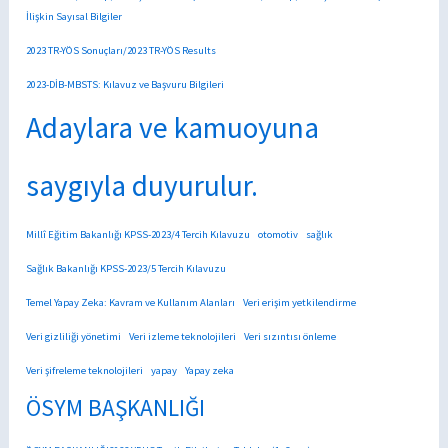
İlişkin Sayısal Bilgiler
2023 TR-YÖS Sonuçları/2023 TR-YÖS Results
2023-DİB-MBSTS: Kılavuz ve Başvuru Bilgileri
Adaylara ve kamuoyuna
saygıyla duyurulur.
Millî Eğitim Bakanlığı KPSS-2023/4 Tercih Kılavuzu
otomotiv
sağlık
Sağlık Bakanlığı KPSS-2023/5 Tercih Kılavuzu
Temel Yapay Zeka: Kavram ve Kullanım Alanları
Veri erişim yetkilendirme
Veri gizliliği yönetimi
Veri izleme teknolojileri
Veri sızıntısı önleme
Veri şifreleme teknolojileri
yapay
Yapay zeka
ÖSYM BAŞKANLIĞI