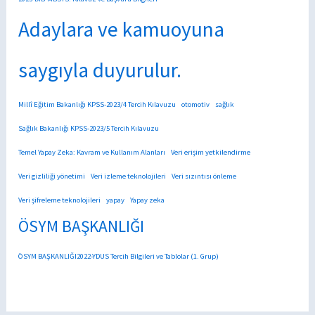
Adaylara ve kamuoyuna
saygıyla duyurulur.
Millî Eğitim Bakanlığı KPSS-2023/4 Tercih Kılavuzu
otomotiv
sağlık
Sağlık Bakanlığı KPSS-2023/5 Tercih Kılavuzu
Temel Yapay Zeka: Kavram ve Kullanım Alanları
Veri erişim yetkilendirme
Veri gizliliği yönetimi
Veri izleme teknolojileri
Veri sızıntısı önleme
Veri şifreleme teknolojileri
yapay
Yapay zeka
ÖSYM BAŞKANLIĞI
ÖSYM BAŞKANLIĞI2022-YDUS Tercih Bilgileri ve Tablolar (1. Grup)