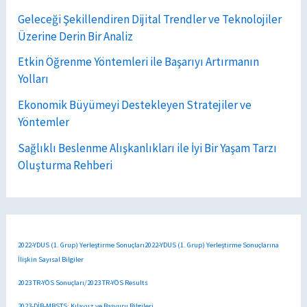
Geleceği Şekillendiren Dijital Trendler ve Teknolojiler
Üzerine Derin Bir Analiz
Etkin Öğrenme Yöntemleri ile Başarıyı Artırmanın
Yolları
Ekonomik Büyümeyi Destekleyen Stratejiler ve
Yöntemler
Sağlıklı Beslenme Alışkanlıkları ile İyi Bir Yaşam Tarzı
Oluşturma Rehberi
2022-YDUS (1. Grup) Yerleştirme Sonuçları2022-YDUS (1. Grup) Yerleştirme Sonuçlarına
İlişkin Sayısal Bilgiler
2023 TR-YÖS Sonuçları/2023 TR-YÖS Results
2023-DİB-MBSTS: Kılavuz ve Başvuru Bilgileri