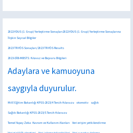
2022-YDUS (1. Grup) Yerleştirme Sonuçları2022-YDUS (1. Grup) Yerleştirme Sonuçlarına
İlişkin Sayısal Bilgiler
2023 TR-YÖS Sonuçları/2023 TR-YÖS Results
2023-DİB-MBSTS: Kılavuz ve Başvuru Bilgileri
Adaylara ve kamuoyuna
saygıyla duyurulur.
Millî Eğitim Bakanlığı KPSS-2023/4 Tercih Kılavuzu
otomotiv
sağlık
Sağlık Bakanlığı KPSS-2023/5 Tercih Kılavuzu
Temel Yapay Zeka: Kavram ve Kullanım Alanları
Veri erişim yetkilendirme
Veri gizliliği yönetimi
Veri izleme teknolojileri
Veri sızıntısı önleme