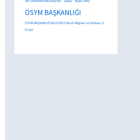
Veri şifreleme teknolojileri
yapay
Yapay zeka
ÖSYM BAŞKANLIĞI
ÖSYM BAŞKANLIĞI2022-YDUS Tercih Bilgileri ve Tablolar (1.
Grup)