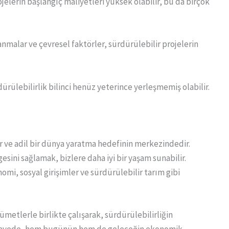
ojelerin başlangıç maliyetleri yüksek olabilir, bu da birçok
nmalar ve çevresel faktörler, sürdürülebilir projelerin
dürülebilirlik bilinci henüz yeterince yerleşmemiş olabilir.
r ve adil bir dünya yaratma hedefinin merkezindedir.
sini sağlamak, bizlere daha iyi bir yaşam sunabilir.
omi, sosyal girişimler ve sürdürülebilir tarım gibi
ümetlerle birlikte çalışarak, sürdürülebilirliğin
u sayede, hem bugünün hem de geleceğin ekonomik