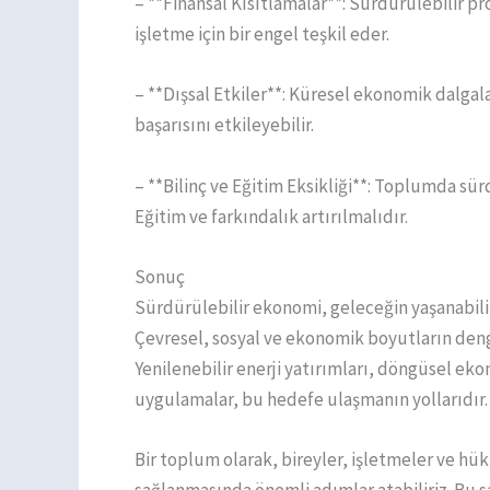
– **Finansal Kısıtlamalar**: Sürdürülebilir pr
işletme için bir engel teşkil eder.
– **Dışsal Etkiler**: Küresel ekonomik dalgala
başarısını etkileyebilir.
– **Bilinç ve Eğitim Eksikliği**: Toplumda sür
Eğitim ve farkındalık artırılmalıdır.
Sonuç
Sürdürülebilir ekonomi, geleceğin yaşanabili
Çevresel, sosyal ve ekonomik boyutların denge
Yenilenebilir enerji yatırımları, döngüsel ekon
uygulamalar, bu hedefe ulaşmanın yollarıdır.
Bir toplum olarak, bireyler, işletmeler ve hük
sağlanmasında önemli adımlar atabiliriz. B