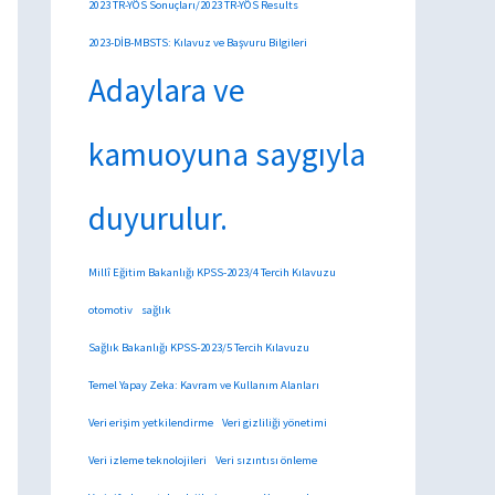
2023 TR-YÖS Sonuçları/2023 TR-YÖS Results
2023-DİB-MBSTS: Kılavuz ve Başvuru Bilgileri
Adaylara ve
kamuoyuna saygıyla
duyurulur.
Millî Eğitim Bakanlığı KPSS-2023/4 Tercih Kılavuzu
otomotiv
sağlık
Sağlık Bakanlığı KPSS-2023/5 Tercih Kılavuzu
Temel Yapay Zeka: Kavram ve Kullanım Alanları
Veri erişim yetkilendirme
Veri gizliliği yönetimi
Veri izleme teknolojileri
Veri sızıntısı önleme