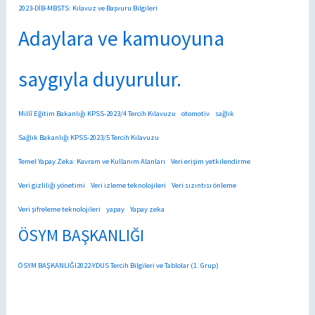
2023-DİB-MBSTS: Kılavuz ve Başvuru Bilgileri
Adaylara ve kamuoyuna
saygıyla duyurulur.
Millî Eğitim Bakanlığı KPSS-2023/4 Tercih Kılavuzu
otomotiv
sağlık
Sağlık Bakanlığı KPSS-2023/5 Tercih Kılavuzu
Temel Yapay Zeka: Kavram ve Kullanım Alanları
Veri erişim yetkilendirme
Veri gizliliği yönetimi
Veri izleme teknolojileri
Veri sızıntısı önleme
Veri şifreleme teknolojileri
yapay
Yapay zeka
ÖSYM BAŞKANLIĞI
ÖSYM BAŞKANLIĞI2022-YDUS Tercih Bilgileri ve Tablolar (1. Grup)