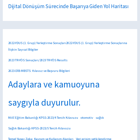
Dijital Dönüşüm Sürecinde Başarıya Giden Yol Haritası
2022-YDUS (1. Grup) Yerleştirme Sonuçları2022-YDUS (1. Grup) Yerleştirme Sonuçlarına
İlişkin Sayısal Bilgiler
2023 TR-YÖS Sonuçları/2023 TR-YÖS Results
2023-DİB-MBSTS: Kılavuz ve Başvuru Bilgileri
Adaylara ve kamuoyuna
saygıyla duyurulur.
Millî Eğitim Bakanlığı KPSS-2023/4 Tercih Kılavuzu
otomotiv
sağlık
Sağlık Bakanlığı KPSS-2023/5 Tercih Kılavuzu
Temel Yapay Zeka: Kavram ve Kullanım Alanları
Veri erişim yetkilendirme