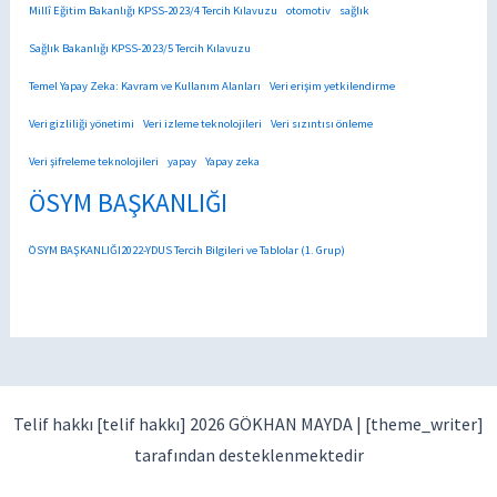
Millî Eğitim Bakanlığı KPSS-2023/4 Tercih Kılavuzu
otomotiv
sağlık
Sağlık Bakanlığı KPSS-2023/5 Tercih Kılavuzu
Temel Yapay Zeka: Kavram ve Kullanım Alanları
Veri erişim yetkilendirme
Veri gizliliği yönetimi
Veri izleme teknolojileri
Veri sızıntısı önleme
Veri şifreleme teknolojileri
yapay
Yapay zeka
ÖSYM BAŞKANLIĞI
ÖSYM BAŞKANLIĞI2022-YDUS Tercih Bilgileri ve Tablolar (1. Grup)
Telif hakkı [telif hakkı] 2026 GÖKHAN MAYDA |
[theme_writer]
tarafından desteklenmektedir