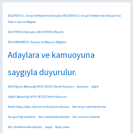
2022-YDUS (1. Grup) Yerleştirme Sonuçları2022-YDUS (1. Grup) Yerleştirme Sonuçlarına
İlişkin Sayısal Bilgiler
2023 TR-YÖS Sonuçları/2023 TR-YÖS Results
2023-DİB-MBSTS: Kılavuz ve Başvuru Bilgileri
Adaylara ve kamuoyuna
saygıyla duyurulur.
Millî Eğitim Bakanlığı KPSS-2023/4 Tercih Kılavuzu
otomotiv
sağlık
Sağlık Bakanlığı KPSS-2023/5 Tercih Kılavuzu
Temel Yapay Zeka: Kavram ve Kullanım Alanları
Veri erişim yetkilendirme
Veri gizliliği yönetimi
Veri izleme teknolojileri
Veri sızıntısı önleme
Veri şifreleme teknolojileri
yapay
Yapay zeka