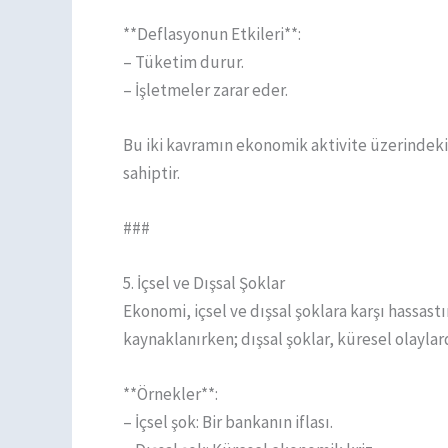
**Deflasyonun Etkileri**:
– Tüketim durur.
– İşletmeler zarar eder.
Bu iki kavramın ekonomik aktivite üzerindeki
sahiptir.
###
5. İçsel ve Dışsal Şoklar
Ekonomi, içsel ve dışsal şoklara karşı hassastı
kaynaklanırken; dışsal şoklar, küresel olayla
**Örnekler**:
– İçsel şok: Bir bankanın iflası.