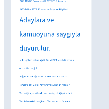
2023 TR-YÖS Sonuçları/2023 TR-YÖS Results
2023-DİB-MBSTS: Kılavuz ve Başvuru Bilgileri
Adaylara ve
kamuoyuna saygıyla
duyurulur.
Millî Eğitim Bakanlığı KPSS-2023/4 Tercih Kılavuzu
otomotiv
sağlık
Sağlık Bakanlığı KPSS-2023/5 Tercih Kılavuzu
Temel Yapay Zeka: Kavram ve Kullanım Alanları
Veri erişim yetkilendirme
Veri gizliliği yönetimi
Veri izleme teknolojileri
Veri sızıntısı önleme