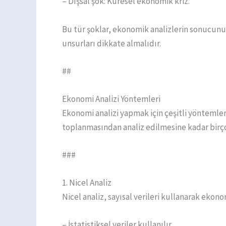
– Dışsal şok: Küresel ekonomik kriz.
Bu tür şoklar, ekonomik analizlerin sonucunu 
unsurları dikkate almalıdır.
##
Ekonomi Analizi Yöntemleri
Ekonomi analizi yapmak için çeşitli yöntemle
toplanmasından analiz edilmesine kadar birço
###
1. Nicel Analiz
Nicel analiz, sayısal verileri kullanarak eko
– İstatistiksel veriler kullanılır.