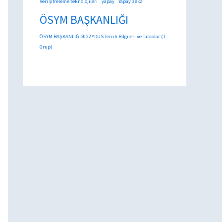
Veri şifreleme teknolojileri
yapay
Yapay zeka
ÖSYM BAŞKANLIĞI
ÖSYM BAŞKANLIĞI2022-YDUS Tercih Bilgileri ve Tablolar (1.
Grup)