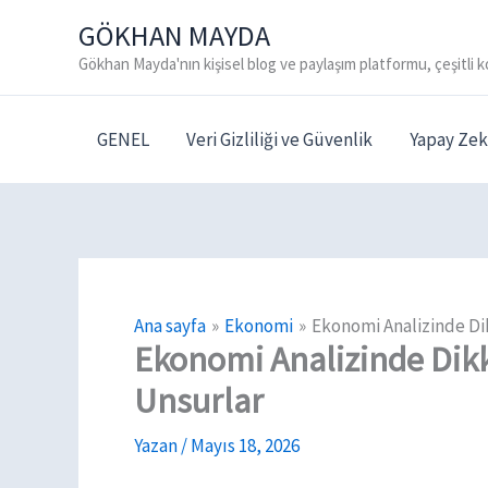
İçeriğe
GÖKHAN MAYDA
atla
Gökhan Mayda'nın kişisel blog ve paylaşım platformu, çeşitli k
GENEL
Veri Gizliliği ve Güvenlik
Yapay Zek
Ana sayfa
Ekonomi
Ekonomi Analizinde Di
Ekonomi Analizinde Dik
Unsurlar
Yazan
/
Mayıs 18, 2026