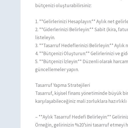
bütçenizi oluşturabilirsiniz:
1. **Gelirlerinizi Hesaplayın:** Aylık net gelirle
2. **Giderlerinizi Belirleyin:** Sabit (kira, fa
listeleyin.
3. **Tasarruf Hedeflerinizi Belirleyin:** Aylı
4. **Bütçenizi Oluşturun:** Gelirlerinizi ve gi
5. **Bütçenizi İzleyin:** Düzenli olarak harca
güncellemeler yapın.
Tasarruf Yapma Stratejileri
Tasarruf, kişisel finans yönetiminde büyük b
karşılaşabileceğiniz mali zorluklara hazırlıklı 
– **Aylık Tasarruf Hedefi Belirleyin:** Gelirin
Örneğin, gelirinizin %20’sini tasarruf etmeyi h