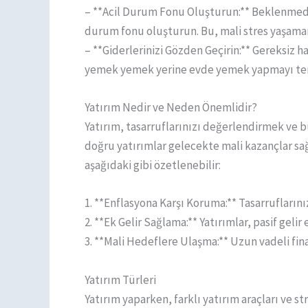
– **Acil Durum Fonu Oluşturun:** Beklenmedik d
durum fonu oluşturun. Bu, mali stres yaşaman
– **Giderlerinizi Gözden Geçirin:** Gereksiz ha
yemek yemek yerine evde yemek yapmayı terci
Yatırım Nedir ve Neden Önemlidir?
Yatırım, tasarruflarınızı değerlendirmek ve 
doğru yatırımlar gelecekte mali kazançlar s
aşağıdaki gibi özetlenebilir:
1. **Enflasyona Karşı Koruma:** Tasarruflarını
2. **Ek Gelir Sağlama:** Yatırımlar, pasif geli
3. **Mali Hedeflere Ulaşma:** Uzun vadeli fina
Yatırım Türleri
Yatırım yaparken, farklı yatırım araçları ve st