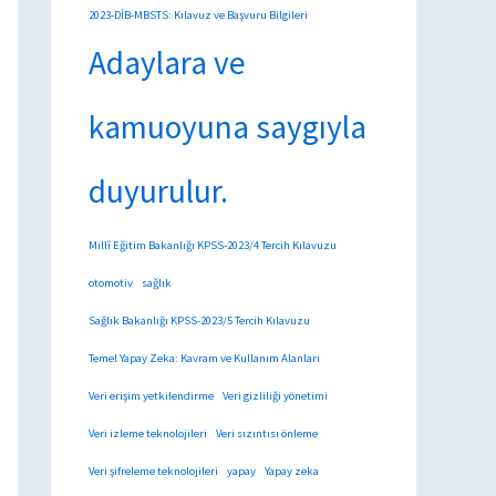
2023-DİB-MBSTS: Kılavuz ve Başvuru Bilgileri
Adaylara ve
kamuoyuna saygıyla
duyurulur.
Millî Eğitim Bakanlığı KPSS-2023/4 Tercih Kılavuzu
otomotiv
sağlık
Sağlık Bakanlığı KPSS-2023/5 Tercih Kılavuzu
Temel Yapay Zeka: Kavram ve Kullanım Alanları
Veri erişim yetkilendirme
Veri gizliliği yönetimi
Veri izleme teknolojileri
Veri sızıntısı önleme
Veri şifreleme teknolojileri
yapay
Yapay zeka