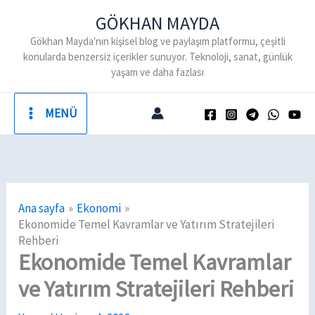
İçeriğe
GÖKHAN MAYDA
atla
Gökhan Mayda'nın kişisel blog ve paylaşım platformu, çeşitli
konularda benzersiz içerikler sunuyor. Teknoloji, sanat, günlük
yaşam ve daha fazlası
MENÜ
Ana sayfa
Ekonomi
Ekonomide Temel Kavramlar ve Yatırım Stratejileri
Rehberi
Ekonomide Temel Kavramlar
ve Yatırım Stratejileri Rehberi