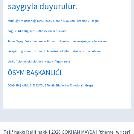
saygıyla duyurulur.
Millî Eğitim Bakanlığı KPSS-2023/4 Tercih Kılavuzu
otomotiv
sağlık
Sağlık Bakanlığı KPSS-2023/5 Tercih Kılavuzu
Temel Yapay Zeka: Kavram ve Kullanım Alanları
Veri erişim yetkilendirme
Veri gizliliği yönetimi
Veri izleme teknolojileri
Veri sızıntısı önleme
Veri şifreleme teknolojileri
yapay
Yapay zeka
ÖSYM BAŞKANLIĞI
ÖSYM BAŞKANLIĞI2022-YDUS Tercih Bilgileri ve Tablolar (1. Grup)
Telif hakkı [telif hakkı] 2026 GÖKHAN MAYDA |
[theme_writer]